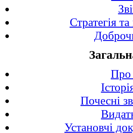
Зв
Стратегія та
Доброчи
Загальн
Про 
Історі
Почесні з
Видат
Установчі до