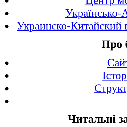
Центр мо
Українсько-
Украинско-Китайский к
Про 
Сай
Істор
Структ
Читальні з