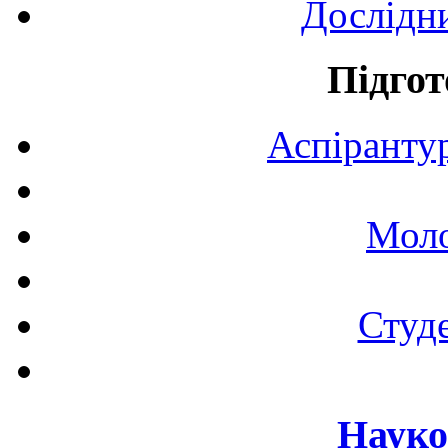
Дослідн
Підгот
Аспірантур
Моло
Студе
Науко