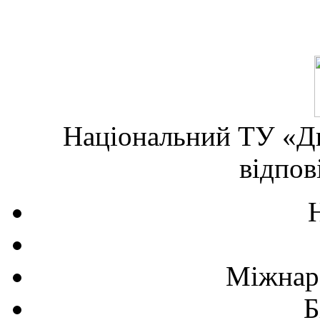
Національний ТУ «Дн
відпов
Міжнаро
Б