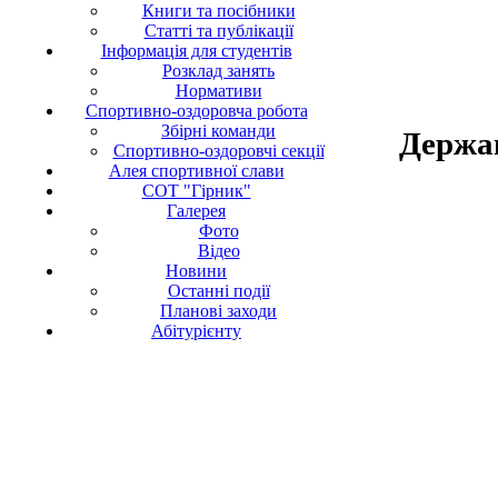
Книги та посібники
Статті та публікації
Інформація для студентів
Розклад занять
Нормативи
Спортивно-оздоровча робота
Збірні команди
Держа
Спортивно-оздоровчі секції
Алея спортивної слави
СОТ "Гірник"
Галерея
Фото
Відео
Новини
Останні події
Планові заходи
Абітурієнту