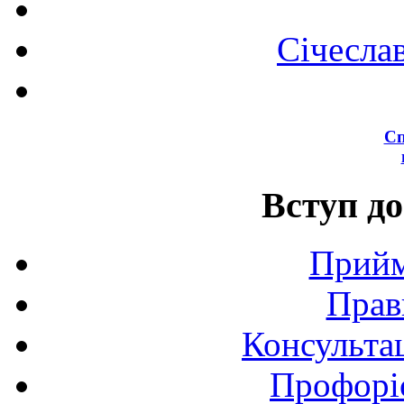
Січесла
Сп
Вступ до
Прийм
Прав
Консультац
Профоріє