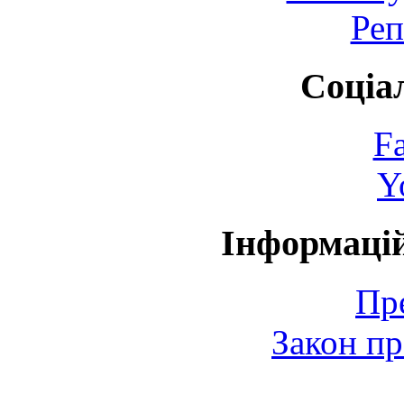
Реп
Соціа
F
Y
Інформаці
Пр
Закон пр