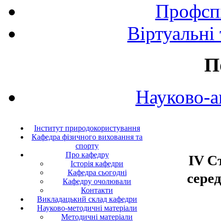
Профспі
Віртуальні
П
Науково-а
Інститут природокористування
Кафедра фізичного виховання та
спорту
Про кафедру
IV С
Історія кафедри
Кафедра сьогодні
серед
Кафедру очолювали
Контакти
Викладацький склад кафедри
Науково-методичні матеріали
Методичні матеріали