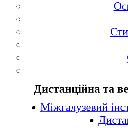
Ос
Сти
Дистанційна та в
Міжгалузевий інст
Диста