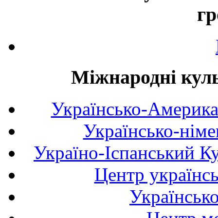
гр
Міжнародні куль
Українсько-Америка
Українсько-німе
Україно-Іспанський К
Центр українсь
Українськ