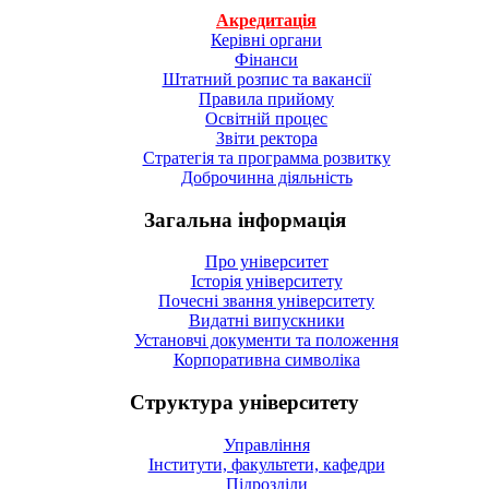
Акредитація
Керівні органи
Фінанси
Штатний розпис та вакансії
Правила прийому
Освітній процес
Звіти ректора
Стратегія та программа розвитку
Доброчинна діяльність
Загальна інформація
Про університет
Історія університету
Почесні звання університету
Видатні випускники
Установчі документи та положення
Корпоративна символiка
Структура університету
Управління
Інститути, факультети, кафедри
Підрозділи