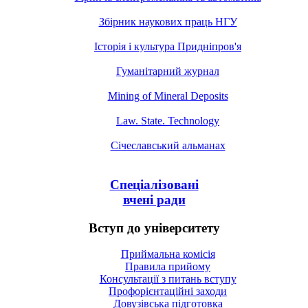
Збірник наукових праць НГУ
Історія і культура Придніпров'я
Гуманітарний журнал
Mining of Mineral Deposits
Law. State. Technology
Січеславський альманах
Спеціалізовані
вчені ради
Вступ до університету
Приймальна комісія
Правила прийому
Консультації з питань вступу
Профорієнтаційні заходи
Довузівська підготовка