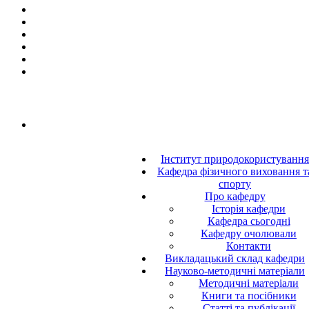
Інститут природокористування
Кафедра фізичного виховання т
спорту
Про кафедру
Історія кафедри
Кафедра сьогодні
Кафедру очолювали
Контакти
Викладацький склад кафедри
Науково-методичні матеріали
Методичні матеріали
Книги та посібники
Статті та публікації