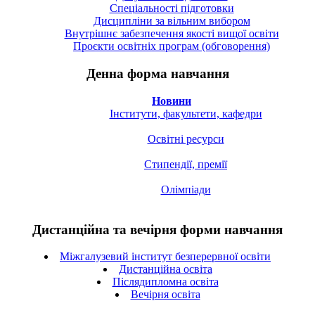
Спецiальностi підготовки
Дисципліни за вільним вибором
Внутрішнє забезпечення якості вищої освіти
Проєкти освітніх програм (обговорення)
Денна форма навчання
Новини
Інститути, факультети, кафедри
Освітні ресурси
Стипендії, премії
Олімпіади
Дистанційна та вечірня форми навчання
Міжгалузевий інститут безперервної освіти
Дистанційна освіта
Післядипломна освіта
Вечірня освіта