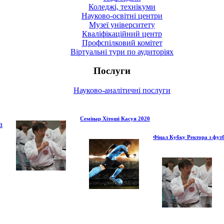
Коледжі, технікуми
Науково-освітні центри
Музеї університету
Кваліфікаційний центр
Профспілковий комітет
Віртуальні тури по аудиторіях
Послуги
Науково-аналітичні послуги
Семінар Хітоші Касуя 2020
а
Фінал Кубку Ректора з футб