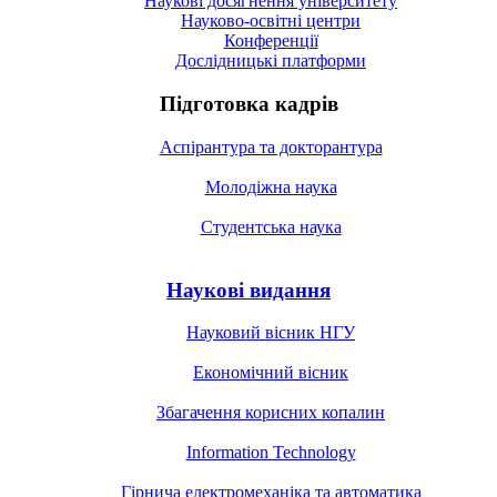
Наукові досягнення університету
Науково-освітні центри
Конференції
Дослідницькі платформи
Підготовка кадрів
Аспірантура та докторантура
Молодіжна наука
Студентська наука
Наукові видання
Науковий вісник НГУ
Економічний вісник
Збагачення корисних копалин
Information Technology
Гірнича електромеханіка та автоматика